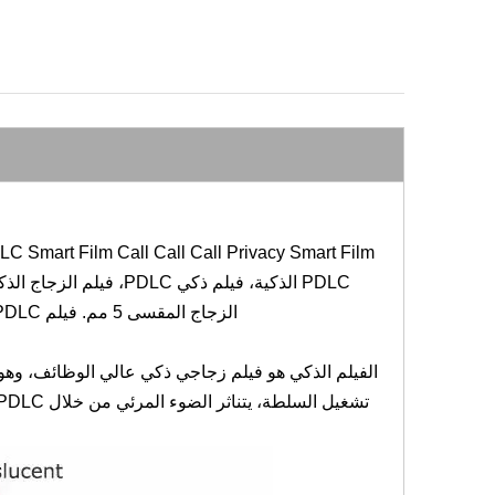
الزجاج المقسى 5 مم. فيلم PDLC هو طبقة PET-ITO إجراء فيلم + غشاء الكريستال الأوسط من الداخل (LCD).
الفيلم الذكي هو فيلم زجاجي ذكي عالي الوظائف، وهو 