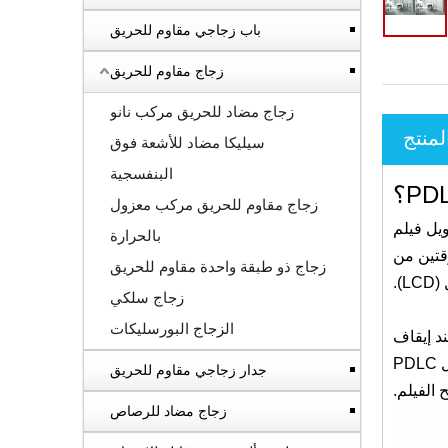
باب زجاجي مقاوم للحريق
زجاج مقاوم للحريق
زجاج مضاد للحريق مركب نانو
منتج
سيليكا مضاد للأشعة فوق
البنفسجية
زجاج مقاوم للحريق مركب معزول
صية قابلة للتحويل فيلم
بالحرارة
ا حالة من الزجاج مغلفة مع فيلم PDLC PLASTLAYER بين ورقتين من
زجاج ذو طبقة واحدة مقاوم للحريق
زجاج سلكي
الزجاج البورسليكات
د إيقاف
تشغيل السلطة، يتناثر الضوء المرئي من خلال PDLC، ويتحول الفيلم شفافا؛ عند تشغيل السلطة، ينقل الضوء المرئي، يتحول PDLC
جدار زجاجي مقاوم للحريق
 الفيلم.
زجاج مضاد للرصاص