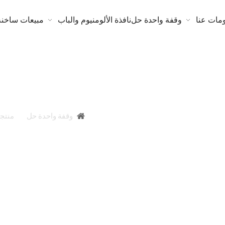
مات عنا
وقفة واحدة حل
نافذة الألومنيوم والباب
مبيعات ساخنة
Smart Tint Film Pdlc Interlayer الكهربائية ذاتية اللصق Pdlc
أنت هنا:
وقفة واحدة حل
»
منتج
فذة زجاجية ذكية