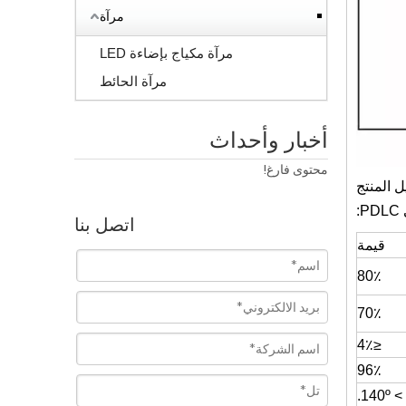
مرآة
مرآة مكياج بإضاءة LED
مرآة الحائط
أخبار وأحداث
محتوى فارغ!
 المنتج
:
اتصل بنا
قيمة
80٪
70٪
≤4٪
96٪
> 140º.