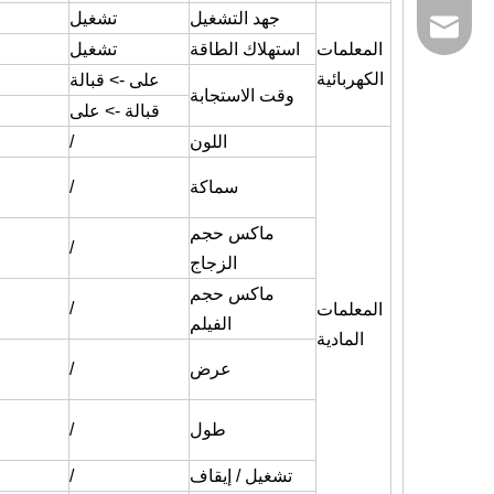
جهد التشغيل
تشغيل
sales@ratoglass.
المعلمات
استهلاك الطاقة
تشغيل
الكهربائية
على -> قبالة
وقت الاستجابة
قبالة -> على
اللون
/
سماكة
/
ماكس حجم
/
الزجاج
ماكس حجم
/
المعلمات
الفيلم
المادية
عرض
/
طول
/
تشغيل / إيقاف
/