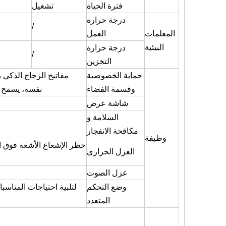
فترة الحياة
تشغيل
درجة حرارة
/
المعلمات
العمل
البيئية
درجة حرارة
/
التخزين
حماية الخصوصية
مفاتيح الزجاج الذكي 
وقسمة الفضاء
نفسه، يسمح ل
شاشة عرض
السلامة و
مكافحة الانفجار
وظيفة
العزل الحراري
عزل الصوت
وضع التحكم
لتلبية احتياجات المناسب
المتعدد