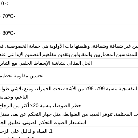
> 10 سنوات
-20ºC- + 70ºC.
-30ºC- + 80ºC.
بين غير شفافة وشفافة، وظيفتها ذات الأولوية هي حماية الخصوصية، ف
لمهندسين المعماريين والمقاولين بتقديم مفاهيم التصميم الإبداعي عند
الحل المثالي لشاشة الإسقاط الخلفي مع التباين 
تحسين مقاومة تحطيم 
حظر الإشعاع الأشعة فوق البنفسجية بنسبة 99٪، 98٪ من الأشعة تحت الحمراء، ومنع تلاش
الناعم، وحماية
حظر الضوضاء بنسبة 20٪ أكثر من الزجاج العادي.
ات المختلفة، تتوفر العديد من الضوابط، مثل جهاز التحكم عن بعد، مفتاح
استشعار الضوء، التحكم الصوتي، تطبيق الجوا
1. المياه والدليل على الزجاج الذكي