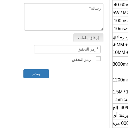
40-60V
<
<10ms.
، رمادي
إرفاق ملفات
3000mm
يقدم
1200mm
1.5
رقة: أي