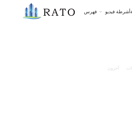
أشرطة فيديو
فهرس
ات
»
آحرون
»
Smart Tint Film Pdlc Interlayer الكهربائية
ذاتية اللصق Pdlc Film نافذة زجاجية ذكية