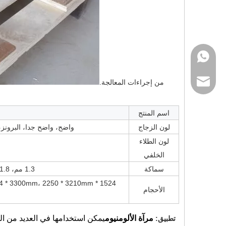
WhatsApp
sales@ratoglass.
من إجراءات المعالجة.
اسم المنتج
لون الزجاج
واضح، واضح جدا، البرونز،
لون الطلاء
الخلفي
سماكة
1.3 مم، 1.8 مم، 2MM، 3MM، 4MM، 5MM، 5.5MM و 6MM، إلخ.
الأحجام
مرآة الألومنيوم
يمكن استخدامها في العديد من الت
تطبيق: