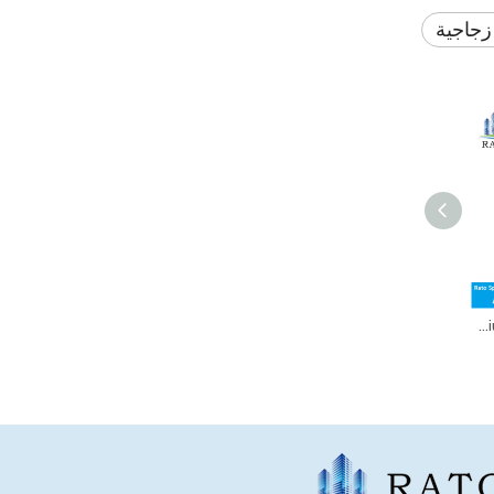
زجاجية
Alucobond Alucobond Aluminium Composite Panel Price في دبي Made In China