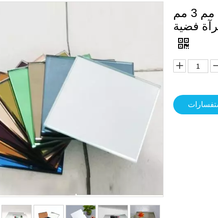
مرايا زجاج بالجملة 1.8 مم 2 مم 2.7 مم 3 مم
ستفسارات