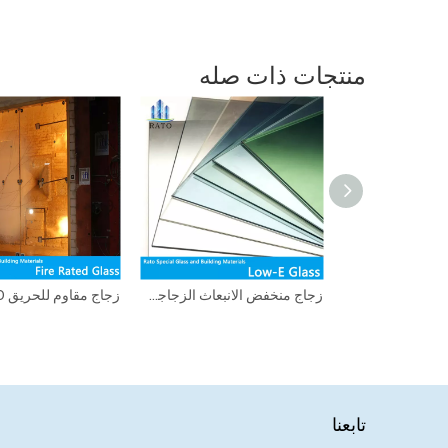
منتجات ذات صله
50x100x200mm طوب زجاجي بلوري صلب مصقول لتقسيم جدار الفندق
زجاج منخفض الانبعاث الزجاجي مزدوج مزدوج ثلاثي فضي منخفض انبعاث منخفض قابل للانحناء
تابعنا