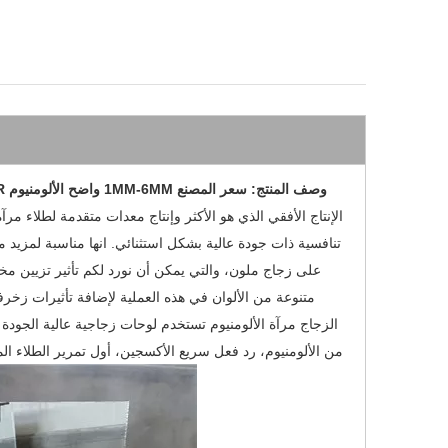
وصف المنتج: سعر المصنع 1MM-6MM واضح الألومنيوم MIRROR الزجاج المزدوج المغلفة
الإنتاج الأفقي الذي هو الأكثر وإنتاج معدات متقدمة لطلاء مرآة
تنافسية ذات جودة عالية بشكل استثنائي. انها مناسبة لمزيد من
على زجاج ملون، والتي يمكن أن نورد لكم تأثير تزيين مخ
متنوعة من الألوان في هذه العملية لإضافة تأثيرات زخر
الزجاج مرآة الألومنيوم تستخدم لوحات زجاجية عالية الجودة كم
من الألومنيوم، رد فعل سريع الأكسجين، أول تمرير الطلاء الم