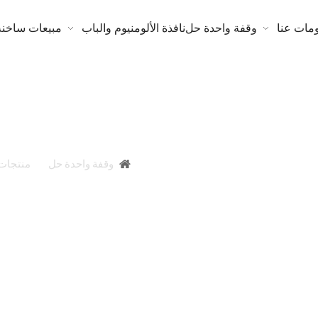
مات عنا
وقفة واحدة حل
نافذة الألومنيوم والباب
مبيعات ساخنة
مرايا زجاج بالجملة 1.8 مم 2 مم 2.7 مم 3 مم 4 مم 5 مم 6 مم
أنت هنا:
وقفة واحدة حل
»
منتجات
ة ألومنيوم مرآة فضية