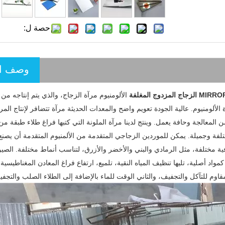
حصة ل:
وصف ال
الألومنيوم مرآة الزجاج، والذي يتم إنتاجه م
 الألومنيوم. عالية الجودة تعويم واضح والمعدات الحديثة مرآة تتضافر لإنتاج المرا
 المعالجة وحافة يعمل. وينتج لدينا مرآة الملونة التي كتبها فراغ طلاء طبقة من 
تلفة وجميلة. يمكن للموردين الزجاجي المتقدمة من الألمنيوم المتقدمة أن يصن
فية مختلفة، مثل الرمادي والبني والأخضر والأزرق، لتناسب أنماط مختلفة. الص
واد أصلية، تليها تنظيف المياه النقية، تلميع، ارتفاع فراغ المعادن المغناطيسية 
قاوم للتآكل والتجفيف، والثاني الوقت للماء بالإضافة إلى الطلاء الصلب والتجف