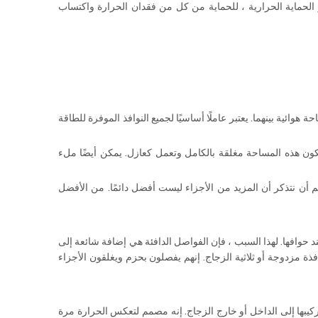
 الحماية الحرارية ، للحماية من كل من فقدان الحرارة واكتساب
وائية بينهما. يعتبر عاملًا أساسيًا لجميع النوافذ الموفرة للطاقة
تكون هذه المساحة مغلقة بالكامل وتعمل كعازل. يمكن أيضًا ملء
هم أن نتذكر أن المزيد من الأجزاء ليست أفضل دائمًا. من الأفضل
 من خلال نافذة تحدث عند حوافها. لهذا السبب ، فإن الفواصل الدافئة هي إضافة شائعة إلى
فذة مزدوجة أو ثلاثية الزجاج. إنهم يفصلون بحزم ويغلقون الأجزاء
يمكن تركيبها إلى الداخل أو خارج الزجاج. إنه مصمم لتعكس الحرارة مرة