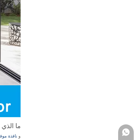
ما الذي 
WhatsApp
و
نافذة موف