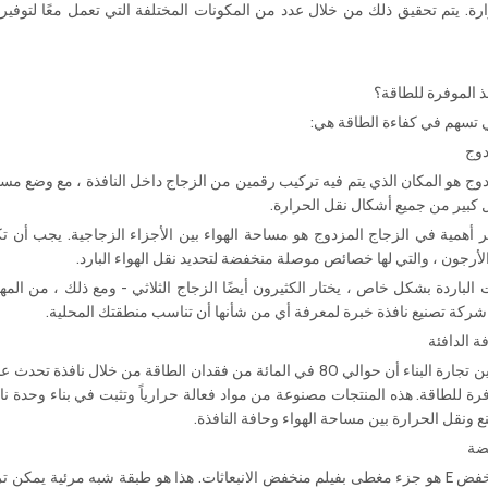
ة. يتم تحقيق ذلك من خلال عدد من المكونات المختلفة التي تعمل معًا لتوفير
ذ الموفرة للطاقة؟
ي تسهم في كفاءة الطاقة هي:
دوج
وج هو المكان الذي يتم فيه تركيب رقمين من الزجاج داخل النافذة ، مع وضع مساحة ه
كبير من جميع أشكال نقل الحرارة.
ثر أهمية في الزجاج المزدوج هو مساحة الهواء بين الأجزاء الزجاجية. يجب أن 
لأرجون ، والتي لها خصائص موصلة منخفضة لتحديد نقل الهواء البارد.
 الباردة بشكل خاص ، يختار الكثيرون أيضًا الزجاج الثلاثي - ومع ذلك ، من الم
شركة تصنيع نافذة خبرة لمعرفة أي من شأنها أن تناسب منطقتك المحلية.
ة الدافئة
يُعتقد عادةً بين تجارة البناء أن حوالي 80 في المائة من فقدان الطاقة
فرة للطاقة. هذه المنتجات مصنوعة من مواد فعالة حرارياً وتثبت في بناء وحدة نا
ع ونقل الحرارة بين مساحة الهواء وحافة النافذة.
ضة
الزجاج المنخفض E هو جزء مغطى بفيلم منخفض الانبعاثات. هذا هو طبقة شبه مرئية 