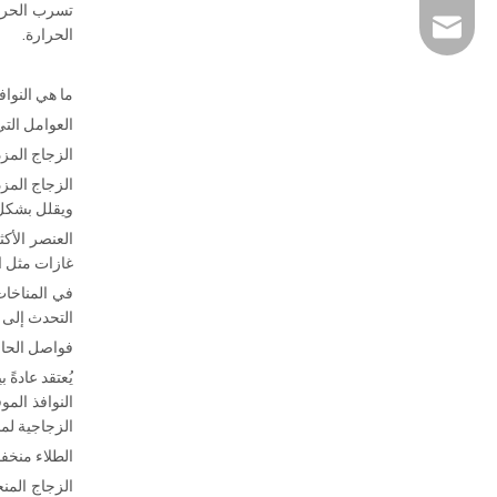
تسرب الحرار
sales@ratoglass.
الحرارة.
ما هي النواف
العوامل الت
الزجاج المز
الزجاج المزد
ويقلل بشكل 
العنصر الأك
غازات مثل ا
في المناخات
التحدث إلى 
فواصل الحاف
النوافذ المو
الزجاجية لمن
الطلاء منخف