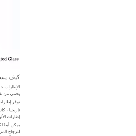
كيف يسا
الإطارات جز
يحمي من نقل
توفر إطارات ا
تاريخيا ، ك
إطارات الألو
يمكن أيضًا ك
للزجاج المزد