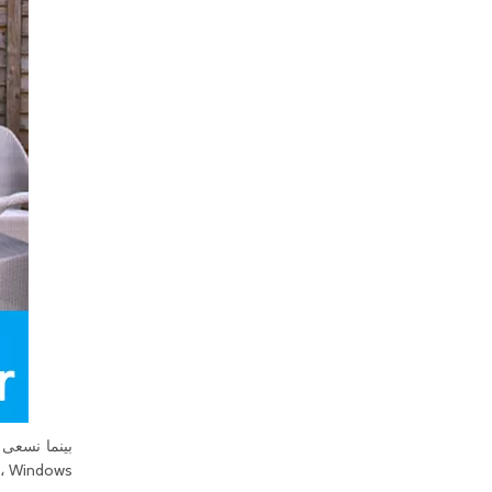
بينما نسعى 
Windows ، فإن الأبطال التقليديين للحرارة يهربون وينقلون في وجه المبنى.