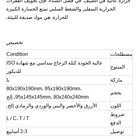
حرارة عالية في الصيف. في فصل الشتاء، فإن تجويف الفقرات
الحرارية السفلى والضغط السلبي تمنع الخسارة الكبيرة
للحرارة. هي مواد صديقة للبيئة.
تخصيص
مصطلحات
Condition
عالية الجودة كتلة الزجاج سداسي مع شهادة ISO
المنتوج
للديكور
ماركة
با
80x190x190mm، 95x190x190mm،
بحجم
95x145x145mm، 80x240x240mm، إلخ
اللون
الأزرق والأخضر والبني والوردي والرمادي إلخ.
شروط
L / C، T / T
الدفع
توصيل
2-3 أسابيع