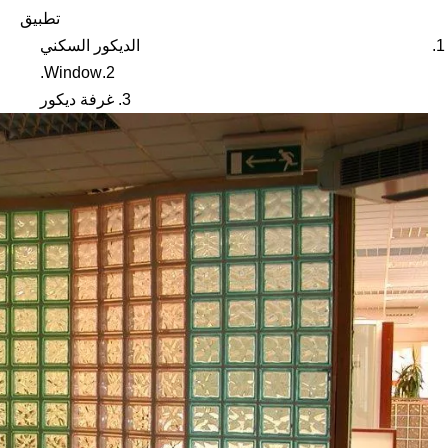
تطبيق
الديكور السكني
2.Window.
3. غرفة ديكور