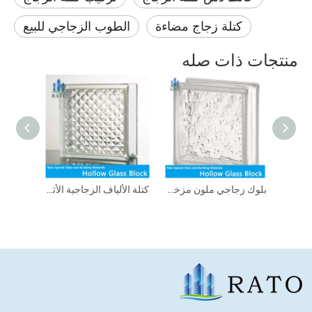
كتلة زجاج مضاءة
الطوب الزجاجي للبيع
منتجات ذات صله
مصنع بلوك زجاجي ذو سعر منخفض لبناء كتلة زجاجية شفافة كريستالية مجوفة
بلوك زجاجي ملون مزخرف بأداء أمان عالي
كتلة الألياف الزجاجية الأثاث الأنيق فعالة من حيث التكلفة